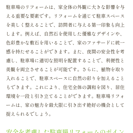
駐車場のリフォームは、家全体の外観に大きな影響を与
択
える重要な要素です。リフォームを通じて駐車スペース
駐車場リフォームが不動産価値に与える影
を美しく整えることで、訪問者に与える第一印象も向上
響
します。例えば、自然石を使用した優雅なデザインや、
高価値を生み出す駐車場リフォームのアイ
色彩豊かな敷石を用いることで、家のファサードに統一
ディア
感を持たせることができます。また、夜間の安全性を考
駐車場リフォームで家の市場競争力を高め
慮し、駐車場に適切な照明を配置することで、利便性と
る
美観を両立させることが可能です。さらに、植物を取り
売却時に差がつく駐車場リフォームの工夫
入れることで、駐車スペースに自然の彩りを加えること
理想の駐車スペースを実現するリフォームの秘
もできます。これにより、住宅全体の調和を図り、居住
訣
環境を一段と引き立てることができます。駐車場リフォ
理想の駐車場を叶えるリフォーム計画の立
ームは、家の魅力を最大限に引き出す絶好の機会として
て方
捉えられるでしょう。
駐車場リフォームで実現する理想の機能
安全を考慮した駐車場リフォームのポイン
駐車場スペースを最大限に利用するリフォ