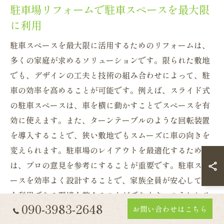
駐車場リフォームで駐車スペースを最大限
に利用
駐車スペースを最大限に活用するためのリフォームは、
多くの家庭が求めるソリューションです。限られた敷地
でも、デザインの工夫と技術の組み合わせによって、駐
車の効率を高めることが可能です。例えば、スライド式
の駐車スペースは、車を横に動かすことでスペースを有
効に使えます。また、ターンテーブルのような回転装置
を導入することで、狭い敷地でもスムーズに車の向きを
変えられます。駐車場のレイアウトを最適化するために
は、プロの意見を参考にすることが重要です。駐車スペ
ースを効率よく設計することで、家族全員が安心して車
を利用できる環境を整えることができます。こうしたリ
090-3983-2648
お問い合わせはこちら
フォームは、生活の質を向上させるだけでなく、資産価