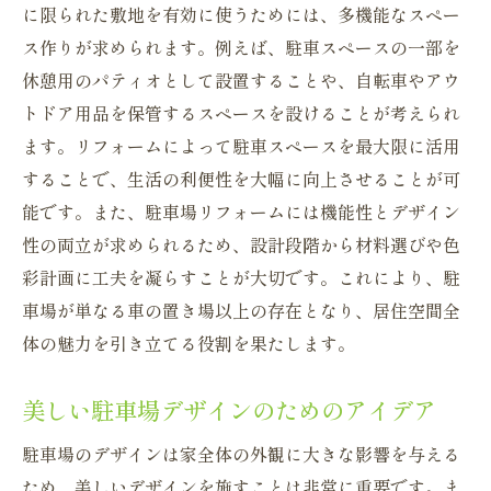
に限られた敷地を有効に使うためには、多機能なスペー
秘訣
ス作りが求められます。例えば、駐車スペースの一部を
長期的な視点で考える駐車場リフォーム
休憩用のパティオとして設置することや、自転車やアウ
駐車場を快適にするためのリフォーム戦略
トドア用品を保管するスペースを設けることが考えられ
駐車場リフォームで省エネを実現する方法
ます。リフォームによって駐車スペースを最大限に活用
することで、生活の利便性を大幅に向上させることが可
生活動線を考慮した駐車場リフォームの工
能です。また、駐車場リフォームには機能性とデザイン
夫
性の両立が求められるため、設計段階から材料選びや色
駐車場リフォームが生活に与える驚きの効果
彩計画に工夫を凝らすことが大切です。これにより、駐
駐車場リフォームがもたらす心理的なメリ
車場が単なる車の置き場以上の存在となり、居住空間全
ット
体の魅力を引き立てる役割を果たします。
リフォーム後の駐車場で得られる便利さ
駐車場リフォームが家族生活を向上させる
美しい駐車場デザインのためのアイデア
理由
駐車場のデザインは家全体の外観に大きな影響を与える
隠れた価値を引き出す駐車場リフォームの
ため、美しいデザインを施すことは非常に重要です。ま