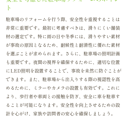
ト
ーム
理想的な駐車場デザインのためのリフォー
駐車場のリフォームを行う際、安全性を重視することは
ムヒント
非常に重要です。最初に考慮すべきは、滑りにくい舗装
材の選定です。特に雨の日や冬季には、滑りやすい素材
多目的に使える駐車場リフォームの秘訣
が事故の原因となるため、耐候性と耐滑性に優れた素材
理想の駐車場を手に入れるための最新トレ
を選ぶことが求められます。さらに、駐車場の照明計画
ンド
も重要です。夜間の視界を確保するために、適切な位置
駐車場リフォームがもたらす生活の質向上
にLED照明を設置することで、事故を未然に防ぐことが
駐車場リフォームで叶える生活の質の向上
できます。また、駐車場から出入りする際の視認性を高
家族全員が快適になる駐車場リフォームの
めるために、ミラーやカメラの設置も有効です。これに
効果
より、歩行者や車両との接触を防ぎ、安全に車を駐車す
暮らしの質を高める駐車場リフォームの魅
ることが可能になります。安全性を向上させるための設
力
計を心がけ、家族や訪問者の安心を確保しましょう。
駐車場リフォームで健康的な生活をサポー