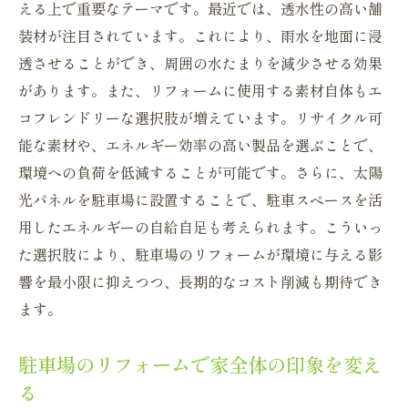
える上で重要なテーマです。最近では、透水性の高い舗
駐車のストレスを軽減する最新リフォーム術
装材が注目されています。これにより、雨水を地面に浸
駐車を楽にする最新のリフォーム技術
透させることができ、周囲の水たまりを減少させる効果
駐車場リフォームで駐車スペースを最大限
があります。また、リフォームに使用する素材自体もエ
に利用
コフレンドリーな選択肢が増えています。リサイクル可
駐車場の安全性を高めるリフォームの取り
能な素材や、エネルギー効率の高い製品を選ぶことで、
組み
環境への負荷を低減することが可能です。さらに、太陽
駐車の効率を上げる最新リフォーム法
光パネルを駐車場に設置することで、駐車スペースを活
駐車場リフォームで得られる快適な駐車体
用したエネルギーの自給自足も考えられます。こういっ
験
た選択肢により、駐車場のリフォームが環境に与える影
響を最小限に抑えつつ、長期的なコスト削減も期待でき
駐車が楽しくなる駐車場リフォームのコツ
ます。
駐車場リフォームで家の価値を向上させる方法
家の価値を高めるための駐車場リフォーム
駐車場のリフォームで家全体の印象を変え
戦略
る
資産価値を意識した駐車場リフォームの選