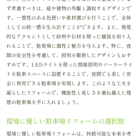
力
ず考慮すべきは、庭や建物の外観と調和するデザインで
駐車場リフォームで得られる経済的な効果
す。一貫性のある色使いや素材選びを行うことで、全体
駐車場リフォームが生むプライベート空間
としての統一感を生み出すことができます。また、視覚
の変化
的なアクセントとして砂利や石材を使った舗装を取り入
雨の日も安心駐車場リフォームで解消する問題
れることで、駐車場に個性と魅力を与えます。特に、夜
雨に強い駐車場リフォームの方法
間の安全性を考慮して、照明を駆使したデザインもおす
水はけの良い駐車場を目指すリフォーム計
すめです。LEDライトを使った間接照明やソーラーライ
画
トを駐車スペースに設置することで、夜間でも美しく安
全に利用できる駐車場を実現します。このような工夫を
雨の日のストレスを軽減する駐車場リフォ
凝らしたリフォームで、機能性と美しさを兼ね備えた理
ーム
想の駐車場を手に入れましょう。
季節を問わず快適な駐車場リフォームのア
イデア
環境に優しい駐車場リフォームの選択肢
雨対策に特化した駐車場リフォーム事例
環境に優しい駐車場リフォームは、持続可能な未来を考
駐車場リフォームで雨の日も心配無用