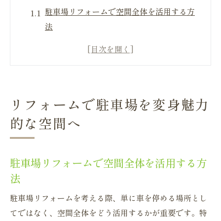
駐車場リフォームで空間全体を活用する方
法
美しい駐車場デザインのためのアイデア
環境に優しい駐車場リフォームの選択肢
駐車場のリフォームで家全体の印象を変え
る
リフォームで駐車場を変身魅力
安全を考慮した駐車場リフォームのポイン
的な空間へ
ト
駐車場リフォームにおける色と素材の選び
方
駐車場リフォームで空間全体を活用する方
快適生活の鍵駐車場リフォームの重要性
法
駐車場リフォームがもたらす日常生活の改
駐車場リフォームを考える際、単に車を停める場所とし
善
てではなく、空間全体をどう活用するかが重要です。特
家族全員が使いやすい駐車場リフォームの