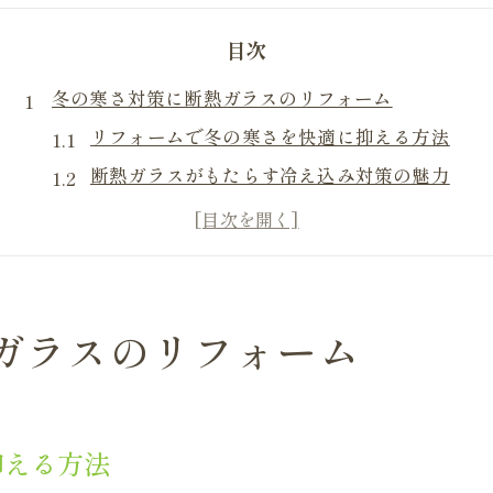
目次
冬の寒さ対策に断熱ガラスのリフォーム
リフォームで冬の寒さを快適に抑える方法
断熱ガラスがもたらす冷え込み対策の魅力
寒冷地で注目されるリフォームの選び方
断熱性重視のリフォーム実践ポイント
快適な住まいへ導く窓リフォームの秘訣
暮らしを変える断熱ガラスの効果とは
ガラスのリフォーム
断熱ガラスリフォームで手に入る快適生活
暮らしの温度差を減らすリフォーム活用法
結露対策に強い断熱ガラスの仕組みを解説
抑える方法
断熱リフォームで得られる光熱費の変化