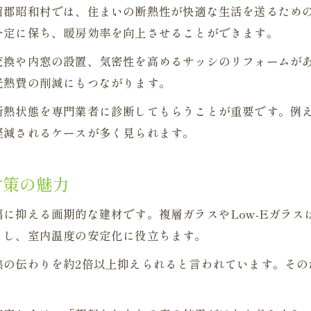
沼郡昭和村では、住まいの断熱性が快適な生活を送るため
リフォーム導入後の暮らしの変化と満足度
一定に保ち、暖房効率を向上させることができます。
結露や冷気を抑える窓のリフォーム術
交換や内窓の設置、気密性を高めるサッシのリフォームが
リフォームで窓の結露を根本から解決
光熱費の削減にもつながります。
断熱ガラスがもたらす冷気対策の実例
断熱状態を専門業者に診断してもらうことが重要です。例
窓リフォームで室内環境を劇的に改善
軽減されるケースが多く見られます。
結露防止に有効な断熱リフォームの要点
寒さと結露を抑えるリフォームの実践法
対策の魅力
補助金活用で断熱ガラス導入を賢く検討
リフォーム補助金で断熱ガラス導入が身近に
に抑える画期的な建材です。複層ガラスやLow-Eガラス
くし、室内温度の安定化に役立ちます。
賢く使う補助金で負担を抑えるリフォーム術
補助金を活用した断熱リフォームの流れ
熱の伝わりを約2倍以上抑えられると言われています。その
断熱ガラスリフォームで得する補助金活用法
補助金制度を押さえた後悔しないリフォーム