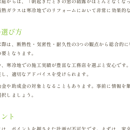
家庭からは、「朝起きたときの窓の結露がほとんどなくな
実際のリフォーム事例に学ぶ快適な住まい
断熱ガラスは寒冷地でのリフォームにおいて非常に効果的
リフォーム事例から学ぶ断熱ガラスの効果
の選び方
窓リフォームで快適になった実体験を紹介
断熱リフォームの成功例とその生活変化
ぶ際は、断熱性・気密性・耐久性の3つの観点から総合的に
リフォーム事例に見る結露防止の実践法
の要となります。
住まいが変わるリフォームの事例とポイント
や、寒冷地での施工実績が豊富な工務店を選ぶと安心です
安心して任せるための業者選びのポイント
在し、適切なアドバイスを受けられます。
リフォーム業者選びで重視すべき基準とは
助金や助成金の対象となることもあります。事前に情報を
断熱ガラスリフォームの信頼できる業者探し
選択しましょう。
地元で評判の良いリフォーム業者の特徴
リフォーム相談で確認すべきポイントまとめ
イント
安心して任せられる業者との出会い方
には、ポイントを押さえた計画が不可欠です。まずは、家