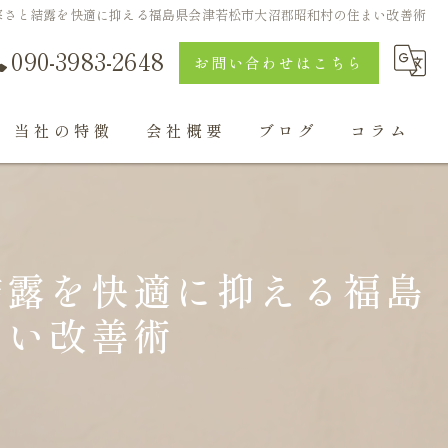
寒さと結露を快適に抑える福島県会津若松市大沼郡昭和村の住まい改善術
090-3983-2648
お問い合わせはこちら
当社の特徴
会社概要
ブログ
コラム
自然素材
漫画特集
水回り
結露を快適に抑える福島
喜多方のリフォーム
まい改善術
外構工事
注文住宅