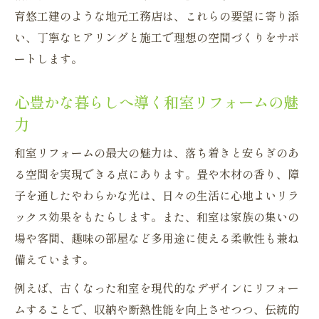
リフォーム補助金で賢く和風空間を改修
育悠工建のような地元工務店は、これらの要望に寄り添
補助金制度を使った和風リフォームの流れ
い、丁寧なヒアリングと施工で理想の空間づくりをサポ
リフォーム費用を抑える補助金活用術
ートします。
申請手続きで失敗しないリフォームのコツ
心豊かな暮らしへ導く和室リフォームの魅
賢いリフォーム計画には補助金の活用を
力
工務店選びと信頼構築が成功のカギとなる理由
リフォーム成功は信頼できる工務店選び
和室リフォームの最大の魅力は、落ち着きと安らぎのあ
る空間を実現できる点にあります。畳や木材の香り、障
地元密着型工務店で叶える和風リフォーム
子を通したやわらかな光は、日々の生活に心地よいリラ
リフォーム業者選びの比較ポイント解説
ックス効果をもたらします。また、和室は家族の集いの
工務店との信頼関係で満足度の高いリフォ
場や客間、趣味の部屋など多用途に使える柔軟性も兼ね
ーム
備えています。
和風リフォームに強い業者を見極める方法
例えば、古くなった和室を現代的なデザインにリフォー
未来の資産価値を高める和室空間リフォーム提
ムすることで、収納や断熱性能を向上させつつ、伝統的
案