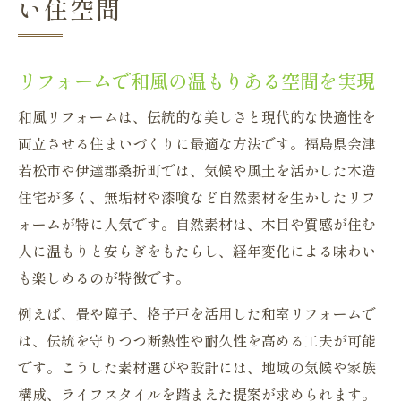
い住空間
リフォームで守る和室の美しさと機能性
伝統を活かす快適な和室リフォームの工夫
和室リフォームで叶うモダンな住まい作り
リフォームで和風の温もりある空間を実現
リフォームによる断熱性とデザイン性の両
和風リフォームは、伝統的な美しさと現代的な快適性を
立
両立させる住まいづくりに最適な方法です。福島県会津
和の趣を損なわない快適リフォーム事例
若松市や伊達郡桑折町では、気候や風土を活かした木造
自然素材を活かした現代和風リフォームの魅力
住宅が多く、無垢材や漆喰など自然素材を生かしたリフ
ォームが特に人気です。自然素材は、木目や質感が住む
リフォームで実現する自然素材の温もり
人に温もりと安らぎをもたらし、経年変化による味わい
自然素材を活かした和風リフォームのコツ
も楽しめるのが特徴です。
無垢材リフォームが暮らしに与える効果
例えば、畳や障子、格子戸を活用した和室リフォームで
自然と暮らす和風リフォームの魅力発見
は、伝統を守りつつ断熱性や耐久性を高める工夫が可能
快適空間を育む自然素材リフォームの実例
です。こうした素材選びや設計には、地域の気候や家族
補助金活用で賢く実現する和風リフォーム計画
構成、ライフスタイルを踏まえた提案が求められます。